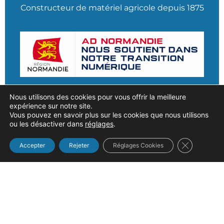
Constructeur de matériel agricole depuis 1875
Nous utilisons des cookies pour vous offrir la meilleure
expérience sur notre site.
Vous pouvez en savoir plus sur les cookies que nous utilisons
Navigation
ou les désactiver dans
réglages
.
Fermer la b
Accepter
Rejeter
Réglages Cookies
Accueil
Nos produits
Notre entreprise