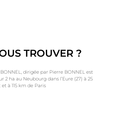
OUS TROUVER ?
e BONNEL, dirigée par Pierre BONNEL est
r 2 ha au Neubourg dans l’Eure (27) à 25
et à 115 km de Paris