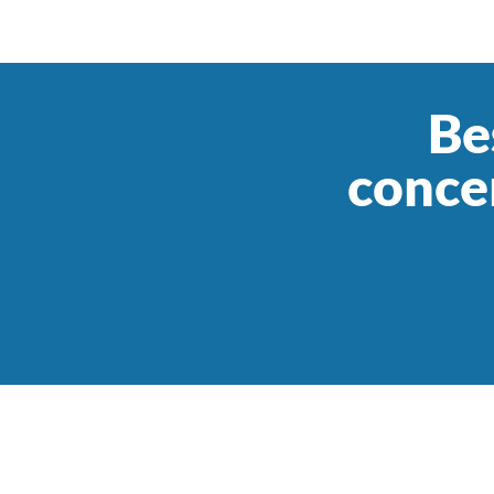
Be
concer