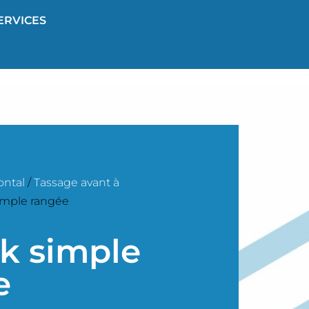
ERVICES
ontal
/
Tassage avant à
simple rangée
k simple
e