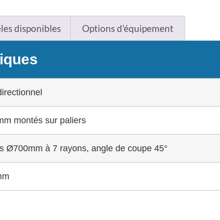
es disponibles
Options d'équipement
niques
irectionnel
m montés sur paliers
es Ø700mm à 7 rayons, angle de coupe 45°
mm