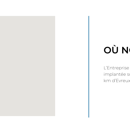
OÙ N
L’Entrepris
implantée su
km d’Evreux 