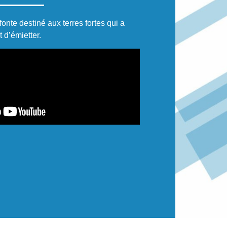
fonte destiné aux terres fortes qui a
t d’émietter.