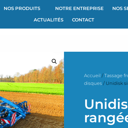
NOS PRODUITS
NOTRE ENTREPRISE
NOS S
ACTUALITÉS
CONTACT
Accueil
/
Tassage fr
disques
/ Unidisk 
Unidis
rangé