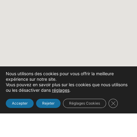
Nous utilisons des cookies pour vous offrir la meilleure
expérience sur notre site.
Vous pouvez en savoir plus sur les cookies que nous utilisons
ou les désactiver dans
réglages
.
Fermer la b
Accepter
Rejeter
Réglages Cookies
Constructeur de matériel agricole depuis 1875