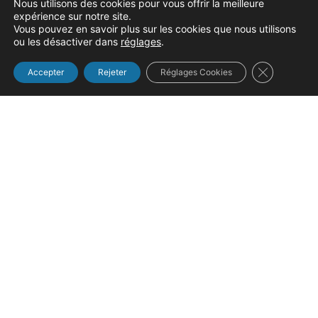
Nous utilisons des cookies pour vous offrir la meilleure
Nos services
expérience sur notre site.
Vous pouvez en savoir plus sur les cookies que nous utilisons
ou les désactiver dans
réglages
.
Actualités
Fermer la b
Accepter
Rejeter
Réglages Cookies
Contact
Coordonnées
14 route de Conches
27 110 Le Neubourg
Tél : 02 32 35 16 33
Fax : 02 32 35 81 84