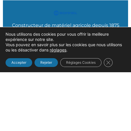
Constructeur de matériel agricole depuis 1875
Nous utilisons des cookies pour vous offrir la meilleure
expérience sur notre site.
Vous pouvez en savoir plus sur les cookies que nous utilisons
ou les désactiver dans
réglages
.
Fermer la b
Accepter
Rejeter
Réglages Cookies
Navigation
Accueil
Nos produits