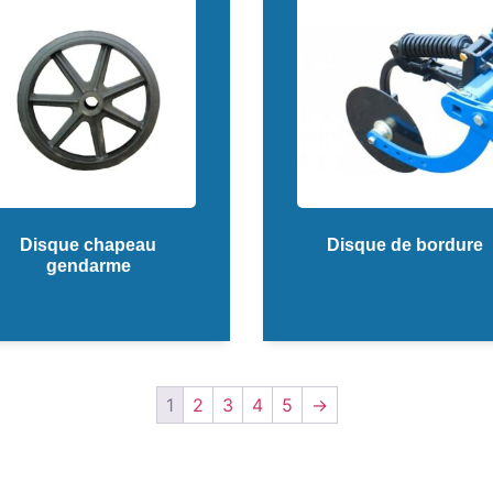
Disque chapeau
Disque de bordure
gendarme
1
2
3
4
5
→