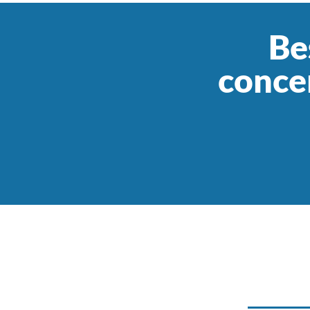
Be
concer