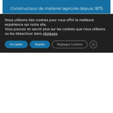
Constructeur de matériel agricole depuis 1875
Nous utilisons des cookies pour vous offrir la meilleure
expérience sur notre site.
Vous pouvez en savoir plus sur les cookies que nous utilisons
ou les désactiver dans
réglages
.
Fermer la b
Accepter
Rejeter
Réglages Cookies
Navigation
Accueil
Nos produits
Notre entreprise