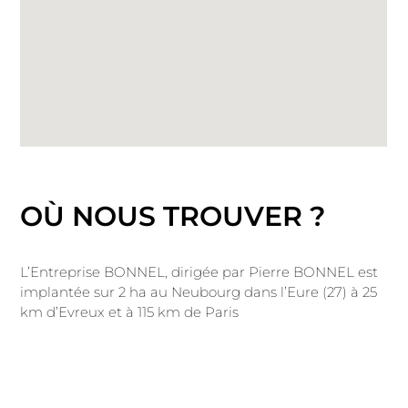
OÙ NOUS TROUVER ?
L’Entreprise BONNEL, dirigée par Pierre BONNEL est
implantée sur 2 ha au Neubourg dans l’Eure (27) à 25
km d’Evreux et à 115 km de Paris