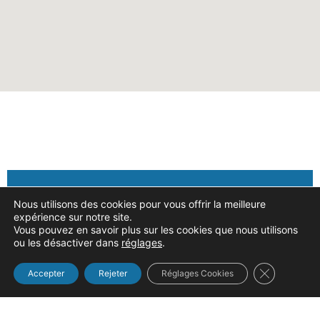
Nous utilisons des cookies pour vous offrir la meilleure
expérience sur notre site.
Vous pouvez en savoir plus sur les cookies que nous utilisons
Constructeur de matériel agricole depuis 1875
ou les désactiver dans
réglages
.
Fermer la b
Accepter
Rejeter
Réglages Cookies